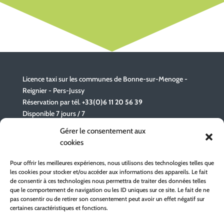
Licence taxi sur les communes de Bonne-sur-Menoge -
Reignier - Pers-Jussy
Réservation par tél.
+33(0)6 11 20 56 39
Disponible 7 jours / 7
Gérer le consentement aux
cookies
Taxi license in the municipalities of Bonne-sur-Menoge -
Reignier - Pers-Jussy
Pour offrir les meilleures expériences, nous utilisons des technologies telles que
Reservation by tel.
+33(0)6 11 20 56 39
les cookies pour stocker et/ou accéder aux informations des appareils. Le fait
Available 7 days a week
de consentir à ces technologies nous permettra de traiter des données telles
que le comportement de navigation ou les ID uniques sur ce site. Le fait de ne
pas consentir ou de retirer son consentement peut avoir un effet négatif sur
certaines caractéristiques et fonctions.