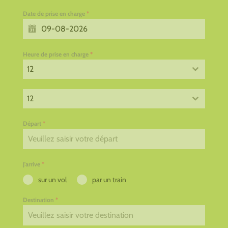
Date de prise en charge
*
Heure de prise en charge
*
12
12
Départ
*
J'arrive
*
sur un vol
par un train
Destination
*