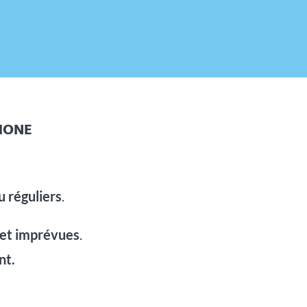
HONE
 réguliers
.
 et imprévues
.
nt.