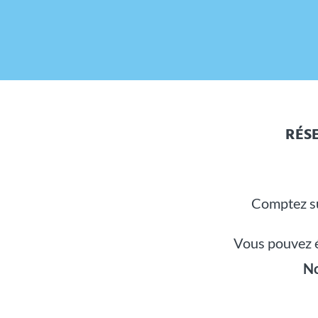
RÉS
Comptez su
Vous pouvez é
No