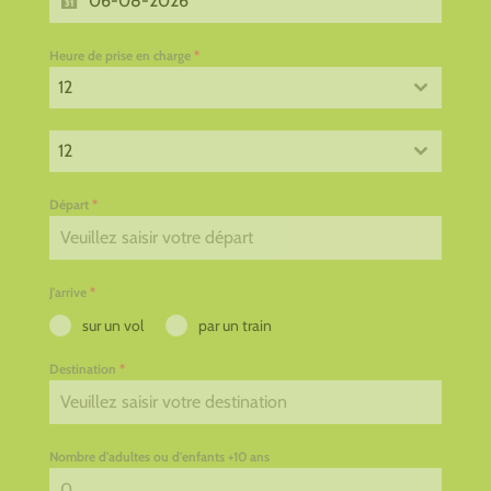
Heure de prise en charge
*
12
12
Départ
*
J'arrive
*
sur un vol
par un train
Destination
*
Nombre d'adultes ou d'enfants +10 ans