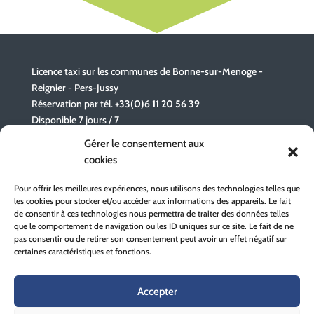
Licence taxi sur les communes de Bonne-sur-Menoge -
Reignier - Pers-Jussy
Réservation par tél.
+33(0)6 11 20 56 39
Disponible 7 jours / 7
Gérer le consentement aux
cookies
Taxi license in the municipalities of Bonne-sur-Menoge -
Reignier - Pers-Jussy
Pour offrir les meilleures expériences, nous utilisons des technologies telles que
Reservation by tel.
+33(0)6 11 20 56 39
les cookies pour stocker et/ou accéder aux informations des appareils. Le fait
Available 7 days a week
de consentir à ces technologies nous permettra de traiter des données telles
que le comportement de navigation ou les ID uniques sur ce site. Le fait de ne
pas consentir ou de retirer son consentement peut avoir un effet négatif sur
certaines caractéristiques et fonctions.
Accepter
Accueil
Notre entreprise
Nos services