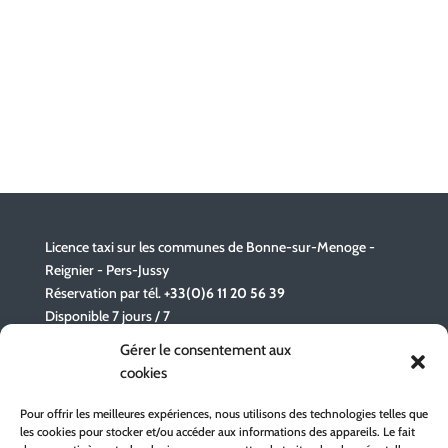
Licence taxi sur les communes de Bonne-sur-Menoge -
Reignier - Pers-Jussy
Réservation par tél.
+33(0)6 11 20 56 39
Disponible 7 jours / 7
Gérer le consentement aux
cookies
Taxi license in the municipalities of Bonne-sur-Menoge -
Reignier - Pers-Jussy
Pour offrir les meilleures expériences, nous utilisons des technologies telles que
Reservation by tel.
+33(0)6 11 20 56 39
les cookies pour stocker et/ou accéder aux informations des appareils. Le fait